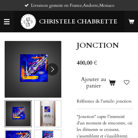
Livraison gratuite en France,Andorre,Monaco
Passer
au
contenu
CHRISTELE CHABRETTE
principal
JONCTION
400,00 €
Ajouter au
panier
Référence de l'article:
jonction
"Jonction" capte l’intensité
d’un moment de rencontre, où
les éléments se croisent,
s’assemblent et s’équilibrent.